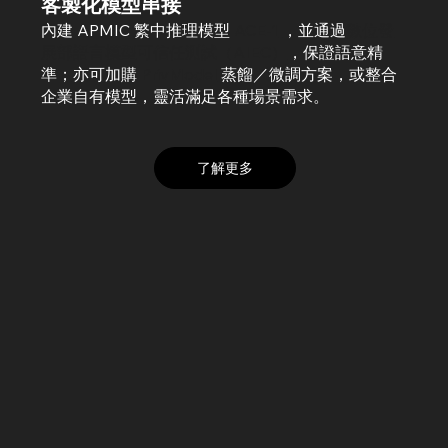
客製化模型串接
內建 APMIC 繁中推理模型
ACE-1
，並通過
數位發
展部語言模型可信任測試（AIEC）
，保證語意精
準；亦可加購
PrivModel
蒸餾／微調方案，或整合
企業自有模型，靈活滿足各種場景需求。​​
了解更多