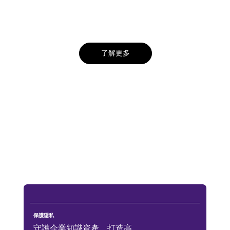
（Reinforcement Learning from AI Feedback），協助
企業快速生成高效、低成本且可部署的 AI 模型。
了解更多
保護隱私
守護企業知識資產，打造高