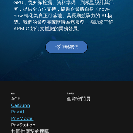
GPU，從知識挖掘、資料準備，到模型設計與部
署，提供全方位支持，協助企業將自身 Know-
how 轉化為真正可落地、具長期競爭力的 AI 模
型。我們的業務團隊隨時為您服務，協助您了解
APMIC 如何支援您的業務發展。
聯絡我們
產品
​主權模型
ACE
個資守門員
CaiGunn
PrivAI
PrivModel
PrivStation
共同供應契約採購