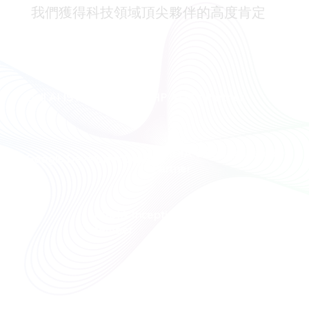
我們獲得科技領域頂尖夥伴的高度肯定
Dell AI ISV Partner
HP AI ISV Partner
NVIDIA Cloud Validated
Google Developer Experts
Partner
NVIDIA Inception Program
Member