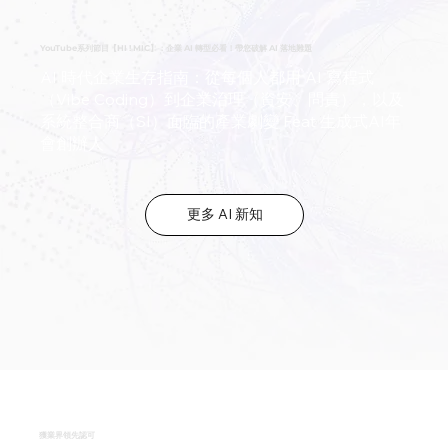
YouTube系列節目【HI ! MIC】：企業 AI 轉型必看！帶您破解 AI 落地難題
AI 時代企業生存指南：從每個人都用 AI 寫程式
（Vibe Coding）到企業治理（資安、問責），以及
系統整合商（SI）面臨的產業劇變 Feat 生成式AI年
會創辦人
更多 AI 新知
獲業界領先認可