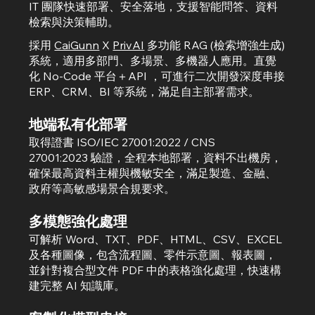
IT 團隊快速部署、安全落地，支援智能問答、資料
檢索與決策輔助。
採用
CaiGunn
X
PrivAI
多功能
RAG (檢索增強生成)
系統，適用多部門、多場景、多機器人應用。直覺
化 No-Code 平台＋API ，可進行二次開發深度串接
ERP、CRM、BI 等系統，滿足自主部署需求。
地端私有化部署
取得
證書 ISO/IEC 27001:2022 / CNS
27001:2023 驗證
，全程本地部署，資料不出機房，
確保最高資料主權與機敏安全，滿足製造、金融、
政府等高敏感場景合規要求。
多模態強化處理
可解析 Word、TXT、PDF、HTML、CSV、EXCEL
及各種圖像，包含流程圖、零件示意圖、報表圖，
並針對複合型文件 PDF 中的表格強化處理，快速構
建完整 AI 知識庫。