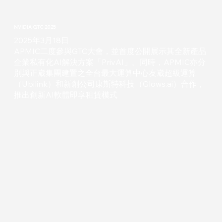
NVIDIA GTC 2025
2025年3月18日
APMIC二度參與GTC大會，並首度公開展示其全新產品
企業私有化AI解決方案「PrivAI」。同時，APMIC亦分
別與正崴集團建置之全台最大運算中心友崴超級運算
（Ubilink）和新創公司康斯特科技（Glows.ai）合作，
推出創新AI軟體即享租賃模式