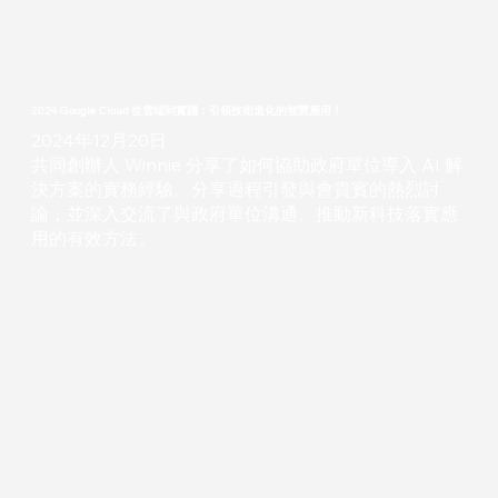
2024 Google Cloud 從雲端到實踐：引領技術進化的智慧應用！
2024年12月20日
共同創辦人 Winnie 分享了如何協助政府單位導入 AI 解
決方案的實務經驗。分享過程引發與會貴賓的熱烈討
論，並深入交流了與政府單位溝通、推動新科技落實應
用的有效方法。