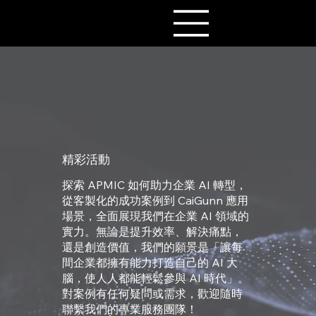
精彩活動
探索 APMIC 如何助力企業 AI 轉型，
從客製化的成功案例到 CaiGunn 應用
場景，全面展現我們在企業 AI 領域的
實力。無論是提升效率、解決痛點，
還是創造價值，我們的願景是「讓每
間企業都擁有能力打造自己的 AI 大
腦，使人人都能輕鬆參與 AI 時代」。
對案例有任何疑問或需求，歡迎隨時
聯繫我們的專業服務團隊！