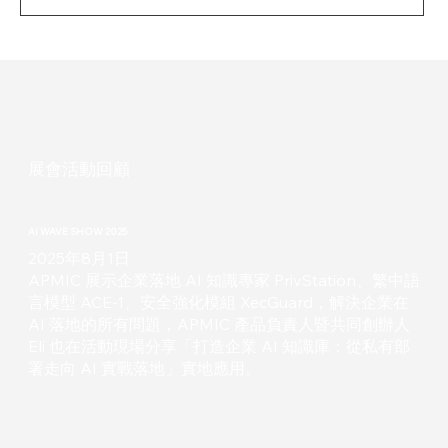
展會活動回顧
AI WAVE SHOW 2025
2025年8月1日
APMIC 展示企業落地 AI 知識專家 PrivStation、繁中語
言模型 ACE-1、安全強化模組 XecGuard，解決企業在
AI 落地的所有問題，APMIC 產品負責人暨共同創辦人
Eli 也在活動現場分享「打造企業 AI 知識庫：從私有部
署走向 AI 實戰落地」實地應用。