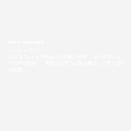
職向未來！青年職涯博覽會」
2024年12月5日
參與由 Cake 台灣與台北市青年局舉辦 「職向未來！青
年職涯博覽會」，與現場數百位求職者面談，分享 AI 職
能發展。