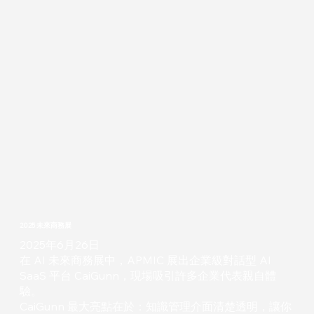
2025 未來商務展
2025年6月26日
在 AI 未來商務展中，APMIC 展出企業級對話型 AI
SaaS 平台 CaiGunn，現場吸引許多企業代表親自體
驗。
CaiGunn 最大亮點在於：知識管理介面清楚透明，讓你