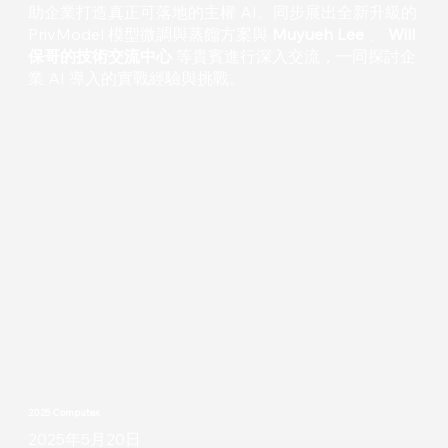
助企業打造真正可落地的主權 AI。同步展出全新升級的
PrivModel 模型微調與蒸餾方案與
Muyueh Lee
、
Will
保哥的技術交流中心
等貴賓進行深入交流，一同探討企
業 AI 導入的實戰經驗與挑戰。
2025 Computex
2025年5月20日