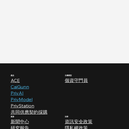
產品
​主權模型
ACE
個資守門員
CaiGunn
PrivAI
PrivModel
PrivStation
共同供應契約採購
資源
法律
新聞中心
資訊安全政策
研究報告
隱私權政策