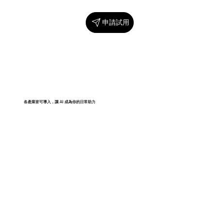
申請試用
各產業皆可導入，讓 AI 成為你的日常助力
CaiGunn 適用於製造、軟體、教育等各類產業，
特別適合沒有技術團隊的企業
透過專屬 AI 知識管理，輕鬆導入行政、客服、銷
售、維運、訓練等工作場景
讓 AI 快速融入日常流程，提升組織效率與決策智
慧