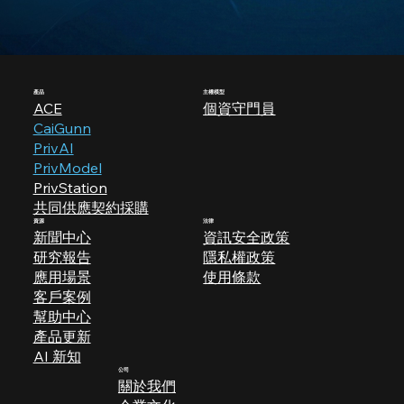
產品
​主權模型
ACE
個資守門員
CaiGunn
PrivAI
PrivModel
PrivStation
共同供應契約採購
資源
法律
新聞中心
資訊安全政策
研究報告
隱私權政策
應用場景
使用條款
​客戶案例
幫助中心
產品更新
AI 新知
公司
關於我們