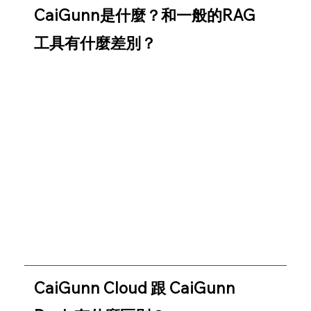
CaiGunn是什麼？和一般的RAG
工具有什麼差別？
CaiGunn 是 APMIC 推出的企業級 AI 知識管理應
用平台，免寫程式即可快速打造 AI 知識型應用。
除了RAG外，CaiGunn內含知識管理介面、權限控
管功能、自動生成機器人提示詞與問答集，幫助使
用者快速建置多種 AI 應用。在知識管理介面，每
個 AI 回答都能即時溯源，清楚標示引用知識，不
怕錯誤擴散，打造可控、可追蹤的智慧應用。
CaiGunn Cloud 跟 CaiGunn