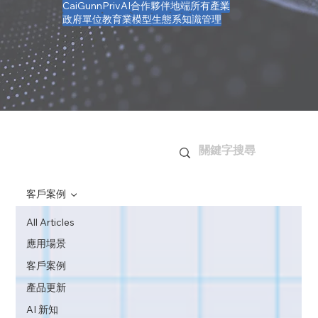
CaiGunn
PrivAI
合作夥伴
地端
所有產業
政府單位
教育業
模型
生態系
知識管理
​文章列表
客戶案例
All Articles
應用場景
客戶案例
產品更新
AI 新知