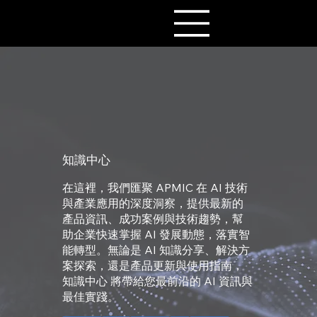
知識中心
在這裡，我們匯聚 APMIC 在 AI 技術
與產業應用的深度洞察，提供最新的
產品資訊、成功案例與技術趨勢，幫
助企業快速掌握 AI 發展動態，落實智
能轉型。無論是 AI 知識分享、解決方
案探索，還是產品更新與使用指南，
知識中心 將帶給您最前沿的 AI 資訊與
最佳實踐。