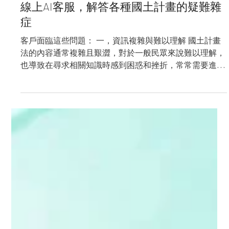
讀畢需時 2 分鐘
客戶案例
【AI天問】新竹縣政府新湖地政事務所推
線上AI客服，解答各種國土計畫的疑難雜
症
客戶面臨這些問題： 一，資訊複雜與難以理解 國土計畫
法的內容通常複雜且艱澀，對於一般民眾來說難以理解，
也導致在尋求相關知識時感到困惑和挫折，常常需要進一
步致電或親臨現場詢問。 二，資訊散落且雜亂 相關的法
規、QA和執行細則資訊分散在不同的來源中，尋找特定
資訊時費時又繁瑣。...