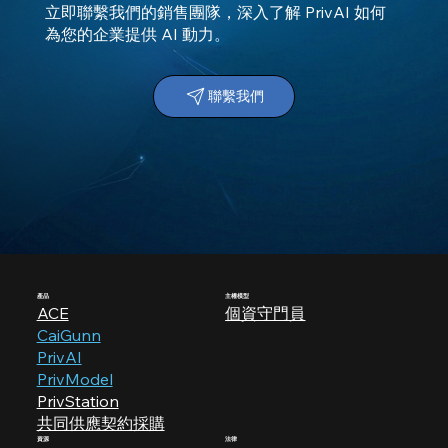
立即聯繫我們的銷售團隊，深入了解 PrivAI 如何
為您的企業提供 AI 動力。
聯繫我們
產品
​主權模型
ACE
個資守門員
CaiGunn
PrivAI
PrivModel
PrivStation
共同供應契約採購
資源
法律