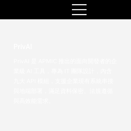
PrivAI
PrivAI 是 APMIC 推出的面向開發者的企
業級 AI 工具，專為 IT 團隊設計，內含
九大 API 模組，支援企業現有系統串接
與地端部署，滿足資料保密、法規遵循
與高效能需求。