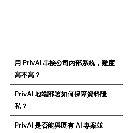
本高、整合困難、資安風險不易控管 的挑戰。
PrivAI 已經針對企業需求做過完整封裝，提供資料
前處理、檢索強化（RAG）、知識版本控管等關鍵
功能，企業只需專注於應用場景，而不用花大量資
源處理效能調校與安全合規問題。
用 PrivAI 串接公司內部系統，難度
高不高？
PrivAI 地端部署如何保障資料隱
私？
PrivAI 是否能與既有 AI 專案並