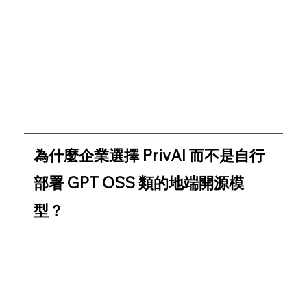
​常見問題
我們整理了導入 PrivAI 過程中最常提出的問題，無論
您正處於初步評估，或已準備展開專案，相信以下解
答都能為您釐清方向、降低疑慮。
為什麼企業選擇 PrivAI 而不是自行
部署 GPT OSS 類的地端開源模
型？
自行部署開源模型雖然免費，但企業常面臨 維運成