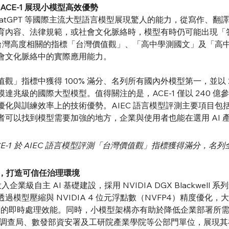
ACE-1 展現小模型高效優勢
ni、ChatGPT 等國際主流大型語言模型展現驚人的能力，從寫作
育內容、法律規範，或社會文化脈絡時，模型有時仍可能出現「
與台灣高度相關的指標「台灣價值觀」、「高中學測國文」及「高中
會文化脈絡中的實際應用能力。
值觀」指標中獲得 100% 滿分、名列所有國內外模型第一，並以 2
達兆級的國際大型模型。值得關注的是，ACE-1 僅以 240 
化與訓練效率上的技術優勢。AIEC 語言模型評測主要項目包
可以找到模型需要加強的地方，企業與使用者也能在選用 AI 
ACE-1 於 AIEC 語言模型評測「台灣價值觀」指標獲得滿分，名
發展，打造可信任治理環境
企業級自主 AI 基礎建設，採用 NVIDIA DGX Blackwel
模型壓縮與 NVIDIA 4 位元浮點數（NVFP4）精度優化
備更高的即時處理效能。同時，小模型架構亦有助於降低企業部署所需
法務部調查局、數發部資安署及工研院產業學院等公部門單位，展現