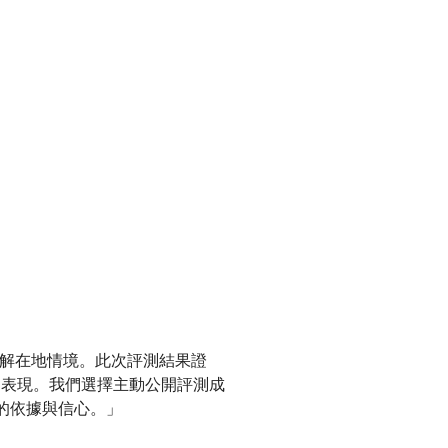
，旗下繁體中文語言模型 ACE-
外開源語言模型評測結果中表
全球排名前五。APMIC 亦
台灣 AI 發展正式邁向
理解在地情境。此次評測結果證
的表現。我們選擇主動公開評測成
的依據與信心。」