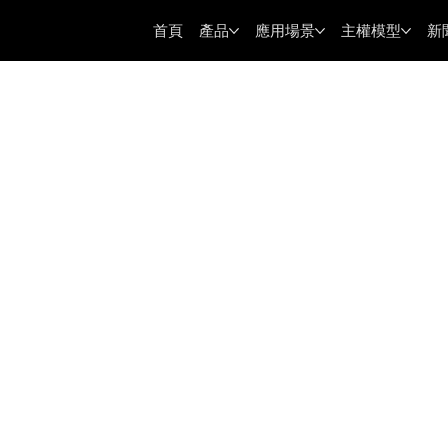
首頁
產品
應用場景
主權模型
新
AI 模型！
型 ACE-1 奪 AIEC
價值觀指標位居第一