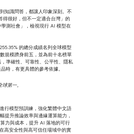
、翻譯到知識問答，都讓人印象深刻。不
答得很好，但不一定適合台灣」的
學測社會」，檢視現行 AI 模型在
55.35% 的總分成績名列全球模型
億參數規模躋身前五，並為前十名榜單
括，準確性、可靠性、公平性、隱私
產品時，有更具體的參考依據。
列全球第一。
l 系列進行模型預訓練，強化繁體中文語
，大幅提升推論效率與邊緣運算能力，
算力與成本，提升 AI 落地的可行
其在高安全性與高可信任場域中的實