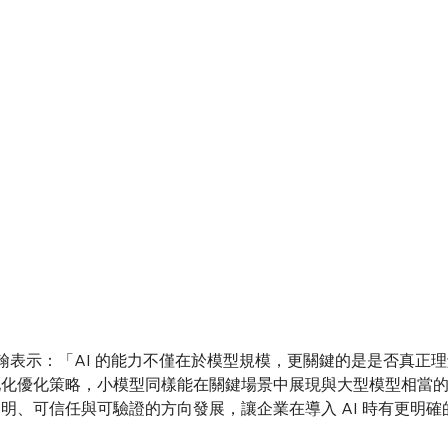
日，台北訊】企業自主 AI 解決方案領導品牌 APMIC 今日（6）宣布
品與系統評測中心（AIEC）語言模型評測，於近期公布之最新國內
灣價值觀」指標中獲得滿分、名列所有國內外模型第一，整體評測躋身
結果的台灣企業，展現對模型透明性與可驗證性的高度承諾，推動
治理」的新階段。
吳柏翰表示：「AI 的能力不僅在於模型規模，更關鍵的是是否真正
地化優化策略，小模型同樣能在關鍵場景中展現與大型模型相當
明、可信任與可驗證的方向發展，讓企業在導入 AI 時有更明確