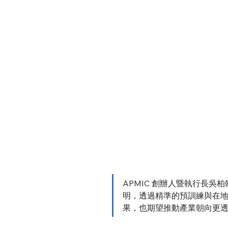
【2026 年 05 月 06 
1 參與數位發展部AI 產
現亮眼。ACE-1 在「台
為首家主動同意公開完整測試
「在地化能力」與「可信任
APMIC 創辦人暨執行長
明，透過精準的預訓練與在
果，也期望推動產業朝向更透