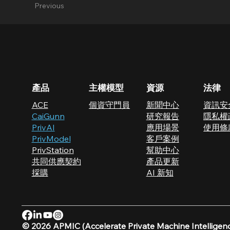
Previous
產品
​主權模型
資源
法律
ACE
個資守門員
新聞中心
資訊安
CaiGunn
研究報告
隱私權
PrivAI
應用場景
使用條
PrivModel
​客戶案例
PrivStation
幫助中心
共同供應契約
產品更新
採購
AI 新知
© 2026 APMIC (Accelerate Private Machine Intelligen