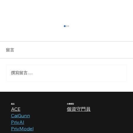
留言
撰寫留言......
提升研發效率與決策品質！「AI 研發數據
分析助手」將加速你的產品創新
產品
​主權模型
ACE
個資守門員
CaiGunn
PrivAI
PrivModel