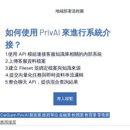
地端部署流程圖
如何使用 PrivAI 來進行系統介
接？
1.使用 API 模組連接客服知識庫相關的內部系統
2.上傳客服資料檔案 
3.建立 Fileset 並綁定檔案與知識來源 
4.提交向量化任務與即時資料串流邏輯
5.整合聊天 API，提供混合查詢結果
專人聯繫
CaiGunn
PrivAI
製造業
政府單位
金融業
軟體業
教育業
零售業
應用場景