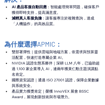
AI 產品客服自動回應
：智能處理簡單問題，確保客戶
獲得即時支持，提高滿意度。
減輕真人客服負擔
：讓客服專注於複雜查詢，達成
「人機協作」的高效品質。
為什麼選擇APMIC：
雙部署彈性｜提供雲端與地端方案，依需求與預算靈
活配置，快速打造專屬企業 AI。
NVIDIA 認證生態系夥伴｜深耕 LLM 八年，已協助超
過 1,100 家企業導入 AI，連兩年獲黃仁勳主題演講點
名肯定。
國際資安認證｜通過 ISO 27001 認證，保障企業數據
與系統安全。
產品實力獲獎肯定｜榮獲 InnoVEX 展會 BSSC 
Award，展現創新技術與市場潛力。