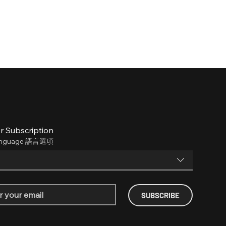
r Subscription
anguage 語言選項
SUBSCRIBE