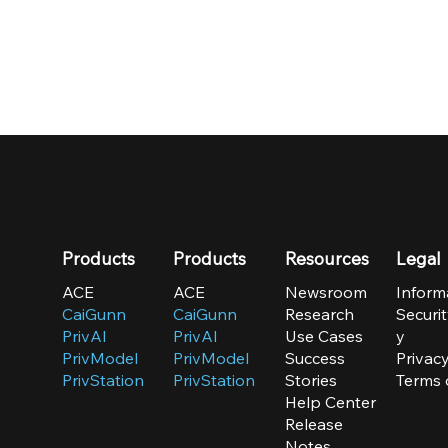
Products
Products
Resources
Legal
ACE
ACE
Newsroom
Inform
CaiGunn
CaiGunn
Research
Securit
PrivAI
PrivAI
Use Cases
y
PrivModel
PrivModel
Success
Privacy
PrivStation
PrivStation
Stories
Terms 
Help Center
Release
Notes