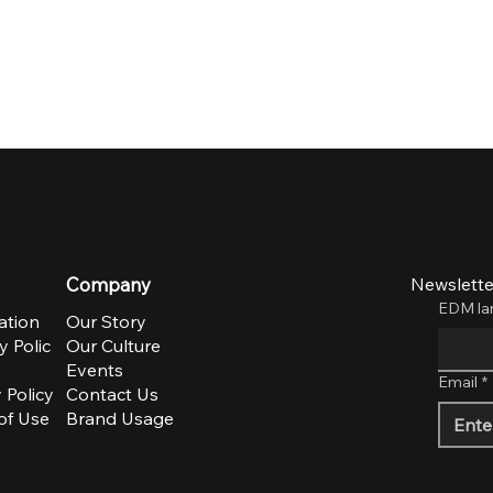
Company
Newslette
EDM l
ation
Our Story
y Polic
Our Culture
Events
Email
*
 Policy
Contact Us
of Use
Brand Usage