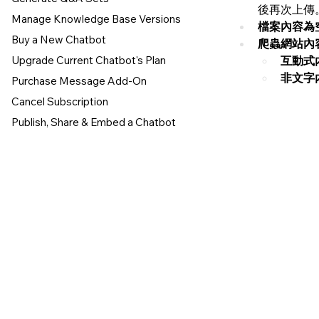
後再次上傳
Manage Knowledge Base Versions
檔案內容為
Buy a New Chatbot
爬蟲網站內
互動式
Upgrade Current Chatbot's Plan
非文字
Purchase Message Add-On
Cancel Subscription
Publish, Share & Embed a Chatbot